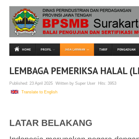
HOME
PROFIL
JASA LAYANAN
TARIF
PENGADUAN
LEMBAGA PEMERIKSA HALAL (L
Published:
23 April 2025
Written by
Super User
Hits:
3953
Translate to English
LATAR BELAKANG