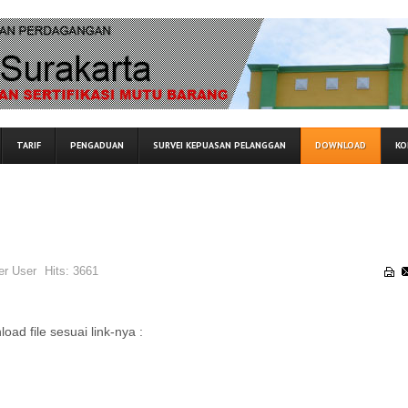
TARIF
PENGADUAN
SURVEI KEPUASAN PELANGGAN
DOWNLOAD
KO
er User
Hits:
3661
load file sesuai link-nya :