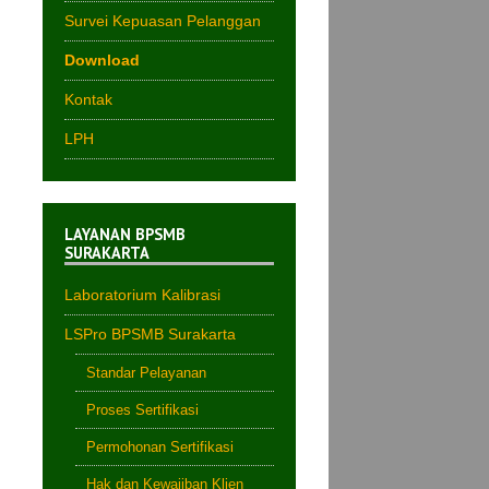
Survei Kepuasan Pelanggan
Download
Kontak
LPH
LAYANAN BPSMB
SURAKARTA
Laboratorium Kalibrasi
LSPro BPSMB Surakarta
Standar Pelayanan
Proses Sertifikasi
Permohonan Sertifikasi
Hak dan Kewajiban Klien