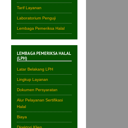
Tarif Layanan
Laboratorium Penguji
Lembaga Pemeriksa Halal
LEMBAGA PEMERIKSA HALAL
(LPH)
Latar Belakang LPH
Lingkup Layanan
Dokumen Persyaratan
Alur Pelayanan Sertifikasi
Halal
Biaya
Direktori Klien