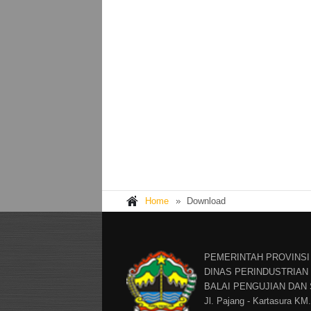
Home
Download
PEMERINTAH PROVINSI
DINAS PERINDUSTRIA
BALAI PENGUJIAN DAN
Jl. Pajang - Kartasura KM