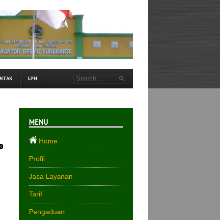
NTAK
LPH
MENU
Home
Profil
Jasa Layanan
Tarif
Pengaduan