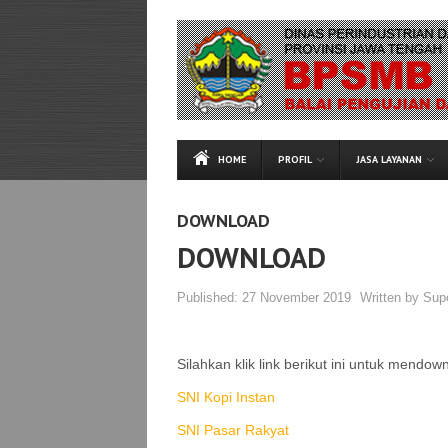
HOME
PROFIL
JASA LAYANAN
DOWNLOAD
DOWNLOAD
Published:
27 November 2019
Written by
Sup
Silahkan klik link berikut ini untuk mendown
SNI Kopi Instan
SNI Pasar Rakyat