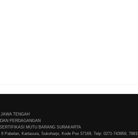
 JAWA TENGAH
N DAN PERDAGANGAN
 SERTIFIKASI MUTU BARANG SURAKARTA
. 8 Pabelan, Kartasura, Sukoharjo, Kode Pos 57169, Telp: 0271-743959, 788