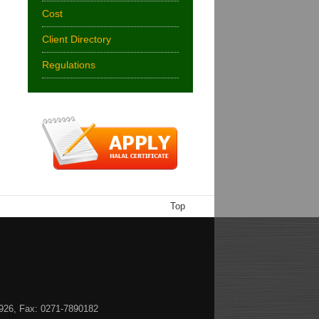
Cost
Client Directory
Regulations
Top
1926, Fax: 0271-7890182