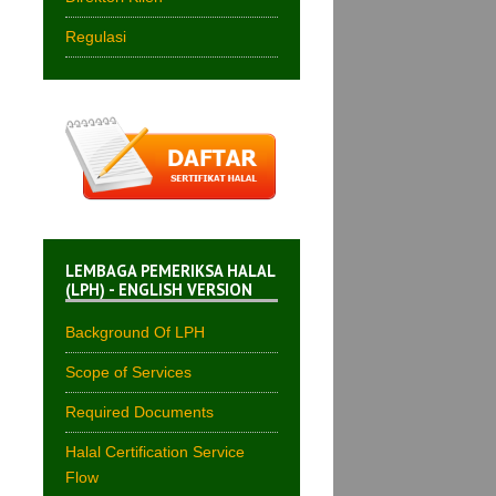
Regulasi
LEMBAGA PEMERIKSA HALAL
(LPH) - ENGLISH VERSION
Background Of LPH
Scope of Services
Required Documents
Halal Certification Service
Flow