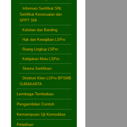
Informasi Sertifikat SNI,
Sertifikat Kesesuaian dan
SPPT SNI
Keluhan dan Banding
Hak dan Kewajiban LSPro
Ruang Lingkup LSPro
Kebijakan Mutu LSPro
Skema Sertifikasi
Direktori Klien LSPro BPSMB
SURAKARTA
Lembaga Tembakau
Pengambilan Contoh
Kemampuan Uji Komoditas
Pelatihan