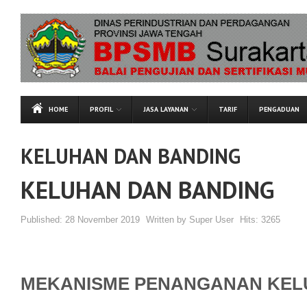
HOME
PROFIL
JASA LAYANAN
TARIF
PENGADUAN
KELUHAN DAN BANDING
KELUHAN DAN BANDING
Published:
28 November 2019
Written by
Super User
Hits:
3265
MEKANISME PENANGANAN KE