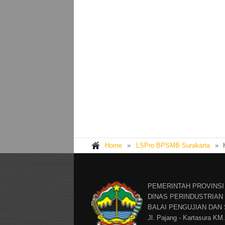
Home
LSPro BPSMB Surakarta
H
PEMERINTAH PROVINSI
DINAS PERINDUSTRIA
BALAI PENGUJIAN DAN
Jl. Pajang - Kartasura KM