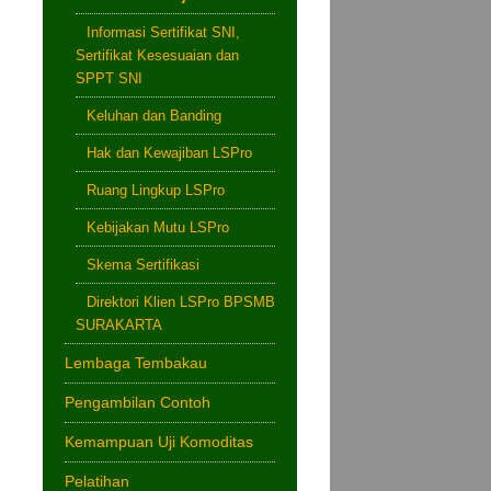
Informasi Sertifikat SNI,
Sertifikat Kesesuaian dan
SPPT SNI
Keluhan dan Banding
Hak dan Kewajiban LSPro
Ruang Lingkup LSPro
Kebijakan Mutu LSPro
Skema Sertifikasi
Direktori Klien LSPro BPSMB
SURAKARTA
Lembaga Tembakau
Pengambilan Contoh
Kemampuan Uji Komoditas
Pelatihan