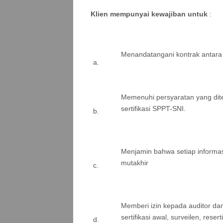
Klien mempunyai kewajiban untuk
:
Menandatangani kontrak antara
a.
Memenuhi persyaratan yang dit
sertifikasi SPPT-SNI.
b.
Menjamin bahwa setiap informas
mutakhir
c.
Memberi izin kepada auditor d
sertifikasi awal, surveilen, reser
d.