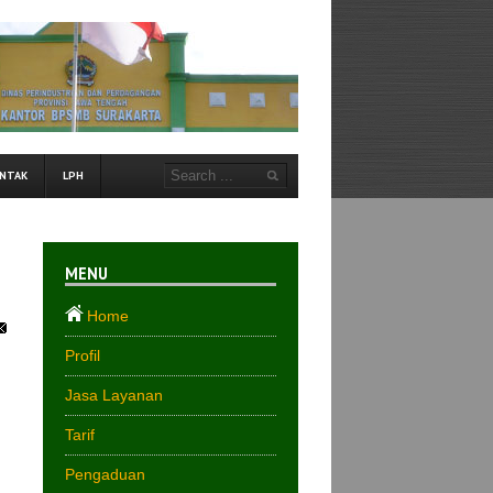
NTAK
LPH
MENU
Home
Profil
Jasa Layanan
Tarif
Pengaduan