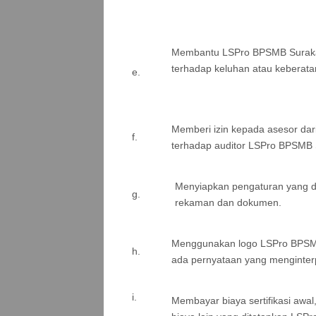
Membantu LSPro BPSMB Surakar
terhadap keluhan atau keberatan
e.
Memberi izin kepada asesor dar
f.
terhadap auditor LSPro BPSMB S
Menyiapkan pengaturan yang dip
g.
rekaman dan dokumen.
Menggunakan logo LSPro BPSMB 
h.
ada pernyataan yang menginter
i.
Membayar biaya sertifikasi awal,