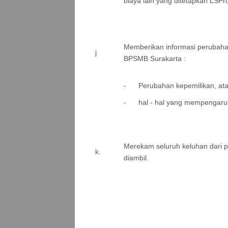
biaya lain yang ditetapkan LSP
Memberikan informasi perubahan
j
BPSMB Surakarta :
- Perubahan kepemilikan, at
- hal - hal yang mempengaruh
Merekam seluruh keluhan dari p
k.
diambil.