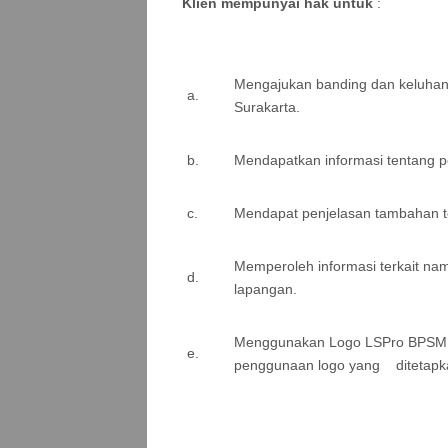
Klien mempunyai hak untuk
:
Mengajukan banding dan keluhan
a.
Surakarta.
b.
Mendapatkan informasi tentang pe
c.
Mendapat penjelasan tambahan te
Memperoleh informasi terkait nam
d.
lapangan.
Menggunakan Logo LSPro BPSMB 
e.
penggunaan logo yang ditetapk