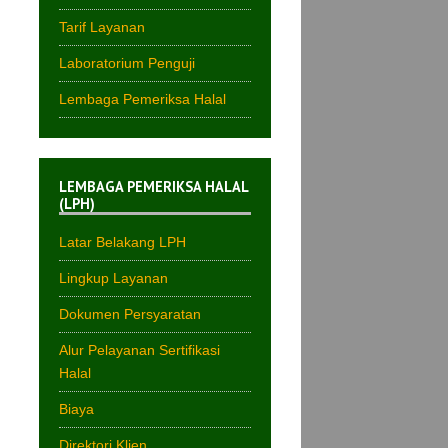
Tarif Layanan
Laboratorium Penguji
Lembaga Pemeriksa Halal
LEMBAGA PEMERIKSA HALAL
(LPH)
Latar Belakang LPH
Lingkup Layanan
Dokumen Persyaratan
Alur Pelayanan Sertifikasi
Halal
Biaya
Direktori Klien