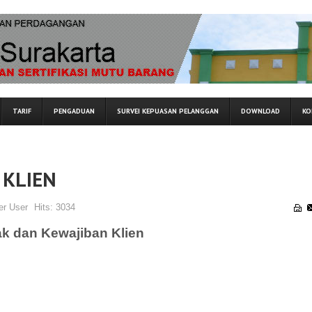
TARIF
PENGADUAN
SURVEI KEPUASAN PELANGGAN
DOWNLOAD
KO
 KLIEN
er User
Hits:
3034
k dan Kewajiban Klien