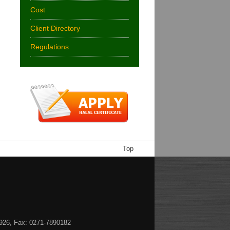
Cost
Client Directory
Regulations
Top
1926, Fax: 0271-7890182