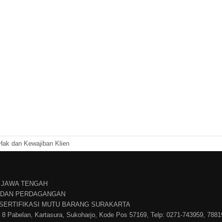
ak dan Kewajiban Klien
 JAWA TENGAH
N DAN PERDAGANGAN
 SERTIFIKASI MUTU BARANG SURAKARTA
. 8 Pabelan, Kartasura, Sukoharjo, Kode Pos 57169, Telp: 0271-743959, 788