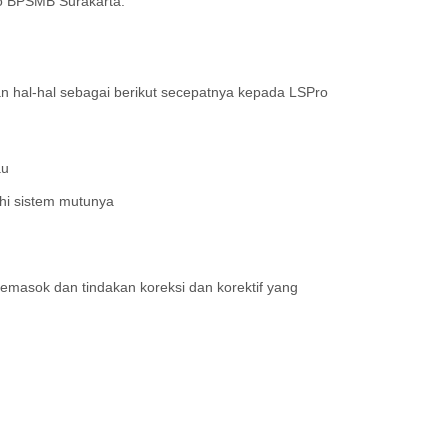
ro BPSMB Surakarta.
 hal-hal sebagai berikut secepatnya kepada LSPro
au
i sistem mutunya
emasok dan tindakan koreksi dan korektif yang