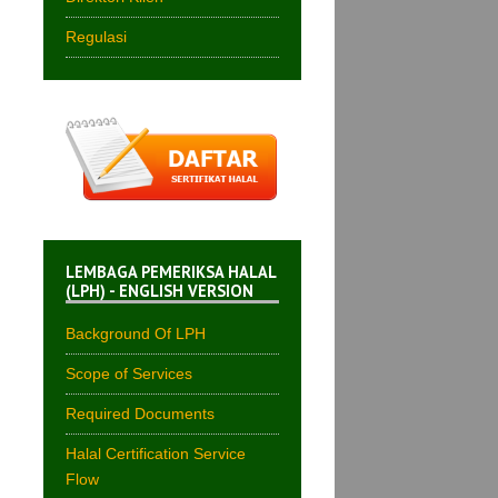
Regulasi
LEMBAGA PEMERIKSA HALAL
(LPH) - ENGLISH VERSION
Background Of LPH
Scope of Services
Required Documents
Halal Certification Service
Flow