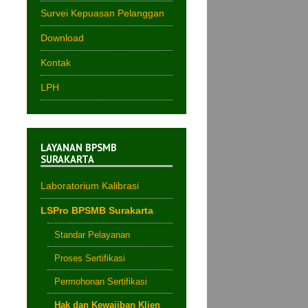
Survei Kepuasan Pelanggan
Download
Kontak
LPH
LAYANAN BPSMB
SURAKARTA
Laboratorium Kalibrasi
LSPro BPSMB Surakarta
Standar Pelayanan
Proses Sertifikasi
Permohonan Sertifikasi
Hak dan Kewajiban Klien