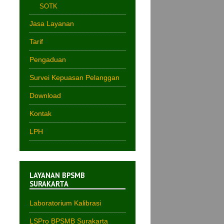
SOTK
Jasa Layanan
Tarif
Pengaduan
Survei Kepuasan Pelanggan
Download
Kontak
LPH
LAYANAN BPSMB
SURAKARTA
Laboratorium Kalibrasi
LSPro BPSMB Surakarta