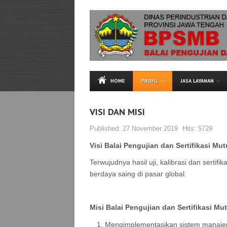
HOME
PROFIL
JASA LAYANAN
VISI DAN MISI
Published:
27 November 2019
Hits:
5729
Visi Balai Pengujian dan Sertifikasi Mu
Terwujudnya hasil uji, kalibrasi dan serti
berdaya saing di pasar global.
Misi Balai Pengujian dan Sertifikasi Mu
Mengimplementasikan sistem manajeme