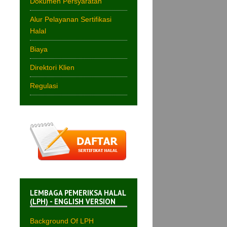
Dokumen Persyaratan
Alur Pelayanan Sertifikasi
Halal
Biaya
Direktori Klien
Regulasi
LEMBAGA PEMERIKSA HALAL
(LPH) - ENGLISH VERSION
Background Of LPH