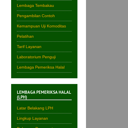
Lembaga Tembakau
Pengambilan Contoh
Kemampuan Uji Komoditas
Pelatihan
Tarif Layanan
Laboratorium Penguji
Lembaga Pemeriksa Halal
LEMBAGA PEMERIKSA HALAL
(LPH)
Latar Belakang LPH
Lingkup Layanan