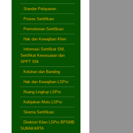
Standar Pelayanan
Proses Sertifikasi
Permohonan Sertifikasi
Hak dan Kewajiban Klien
Informasi Sertifikat SNI,
Sertifikat Kesesuaian dan
SPPT SNI
Keluhan dan Banding
Hak dan Kewajiban LSPro
Ruang Lingkup LSPro
Kebijakan Mutu LSPro
Skema Sertifikasi
Direktori Klien LSPro BPSMB
SURAKARTA