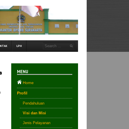
NTAK
LPH
MENU
Home
u
Profil
Pendahuluan
Visi dan Misi
Jenis Pelayanan